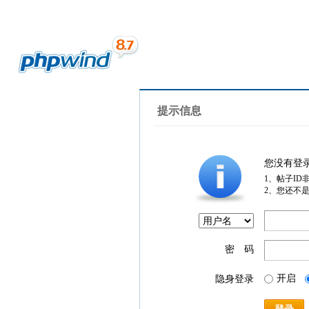
提示信息
您没有登
1、帖子ID
2、您还不
密 码
开启
隐身登录