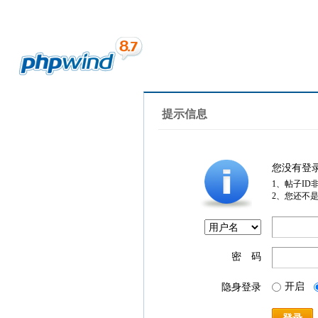
提示信息
您没有登
1、帖子ID
2、您还不
密 码
开启
隐身登录