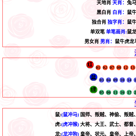
天地肖
天肖：
兔
黑白肖
白肖：
鼠
独合肖
独字肖：
鼠
单双笔
单笔画肖:
鼠
男女肖
男肖：
鼠牛虎龙
01
02
07
08
12
13
03
04
09
10
14
05
06
11
16
17
鼠:
(鼠冲马)
国师、叛贼、神偷、叛贼
虎:
(虎冲猴)
大将、大王、武士、都督
龙:
(龙冲狗)
皇帝、状元、皇帝、上帝