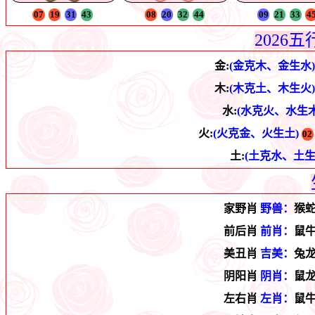
07
19
31
43
08
20
32
44
09
21
33
4
2026
金:
(金克木、金生水)
木:
(木克土、木生火)
水:
(水克火、水生木
火:
(火克金、火生土)
02
土:
(土克水、土生
家野肖
野兽：
猴
前后肖
前肖：
鼠
美丑肖
吉美：
兔
阴阳肖
阴肖：
鼠
左右肖
左肖：
鼠