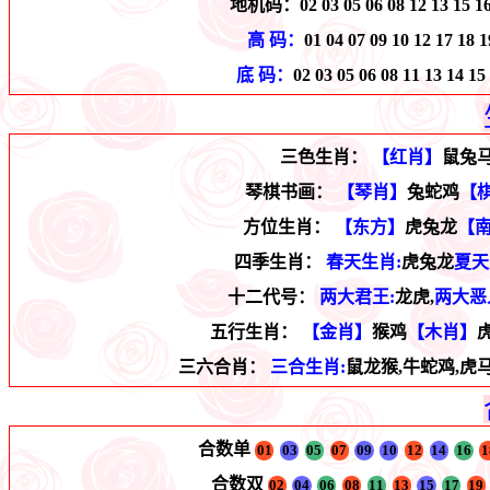
地机码：
02 03 05 06 08 12 13 15 1
高 码：
01 04 07 09 10 12 17 18 1
底 码：
02 03 05 06 08 11 13 14 15
三色生肖：
【红肖】
鼠兔
琴棋书画：
【琴肖】
兔蛇鸡
【
方位生肖：
【东方】
虎兔龙
【
四季生肖：
春天生肖:
虎兔龙
夏天
十二代号：
两大君王:
龙虎,
两大恶
五行生肖：
【金肖】
猴鸡
【木肖】
三六合肖：
三合生肖:
鼠龙猴,牛蛇鸡,虎
合数单
01
03
05
07
09
10
12
14
16
1
合数双
02
04
06
08
11
13
15
17
19