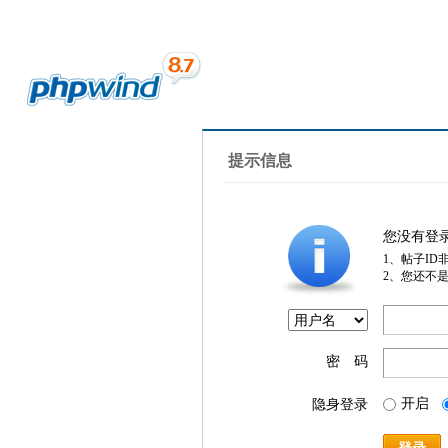
提示信息
您没有登
1、帖子ID
2、您还不
密 码
开启
隐身登录