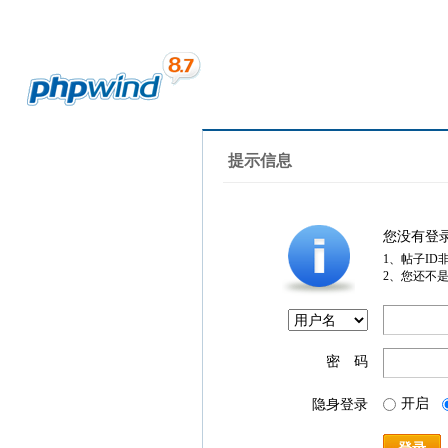
提示信息
您没有登
1、帖子ID
2、您还不
密 码
开启
隐身登录