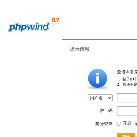
提示信息
您没有登
1、帖子ID
2、您还不
密 码
开启
隐身登录