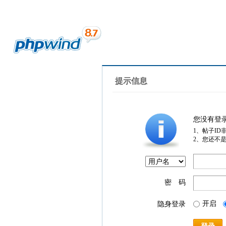
提示信息
您没有登
1、帖子ID
2、您还不
密 码
开启
隐身登录