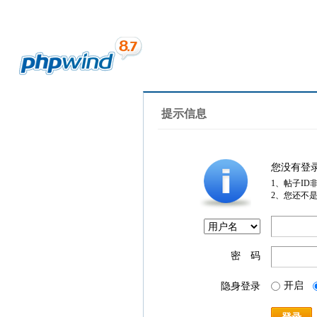
提示信息
您没有登
1、帖子ID
2、您还不
密 码
开启
隐身登录