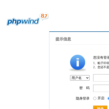
提示信息
您没有登
1、帖子ID
2、您还不
密 码
开启
隐身登录