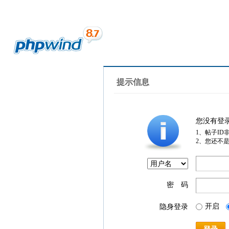
提示信息
您没有登
1、帖子ID
2、您还不
密 码
开启
隐身登录