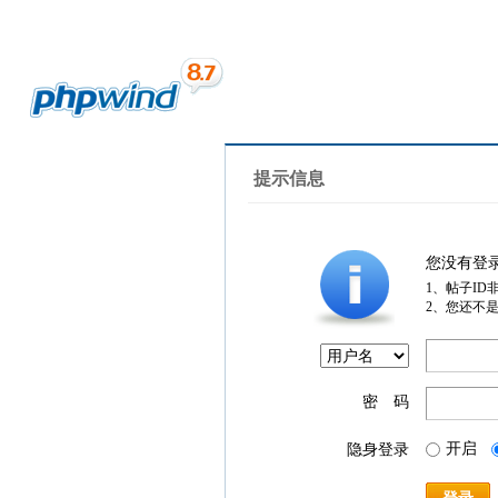
提示信息
您没有登
1、帖子ID
2、您还不
密 码
开启
隐身登录