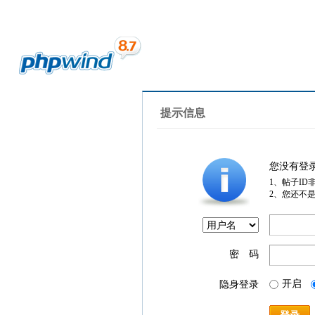
提示信息
您没有登
1、帖子ID
2、您还不
密 码
开启
隐身登录