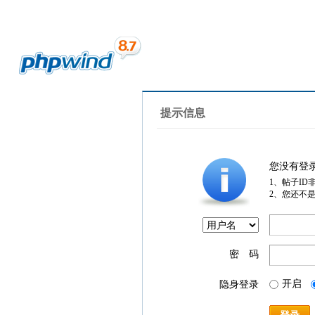
提示信息
您没有登
1、帖子ID
2、您还不
密 码
开启
隐身登录