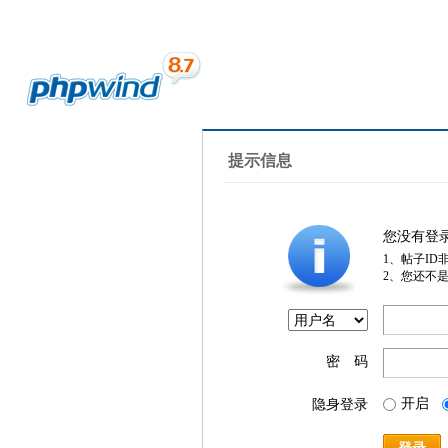
提示信息
您没有登
1、帖子ID
2、您还不
密 码
开启
隐身登录