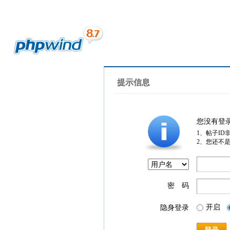
提示信息
您没有登
1、帖子ID
2、您还不
密 码
开启
隐身登录