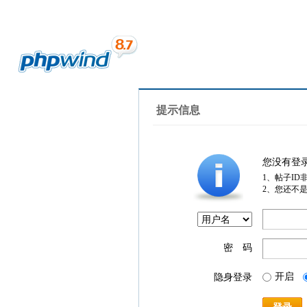
提示信息
您没有登
1、帖子ID
2、您还不
密 码
开启
隐身登录