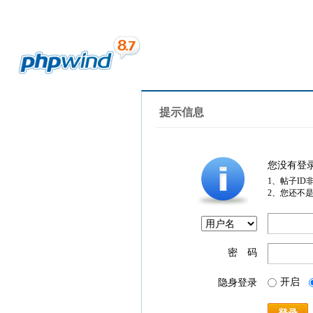
提示信息
您没有登
1、帖子ID
2、您还不
密 码
开启
隐身登录