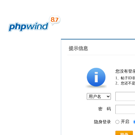
提示信息
您没有登
1、帖子ID
2、您还不
密 码
开启
隐身登录