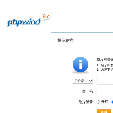
提示信息
您没有登
1、帖子ID
2、您还不
密 码
开启
隐身登录