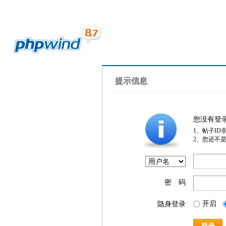
提示信息
您没有登
1、帖子ID
2、您还不
密 码
开启
隐身登录