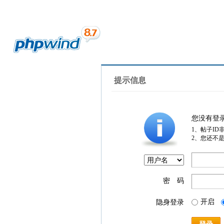
提示信息
您没有登
1、帖子ID
2、您还不
密 码
开启
隐身登录