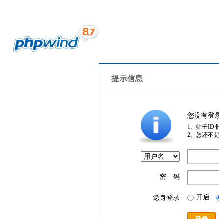
提示信息
您没有登
1、帖子ID
2、您还不
密 码
开启
隐身登录