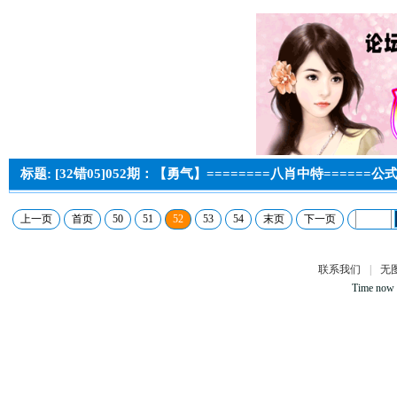
标题: [32错05]052期：【勇气】========八肖中特======
上一页
首页
50
51
52
53
54
末页
下一页
联系我们
|
无
Time now 