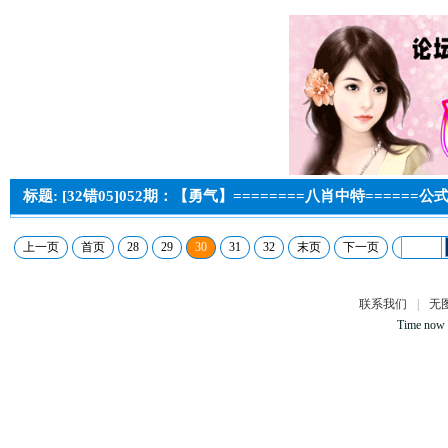
标题: [32错05]052期：【勇气】========八肖中特======
上一页
首页
28
29
30
31
32
末页
下一页
联系我们
|
无
Time now 