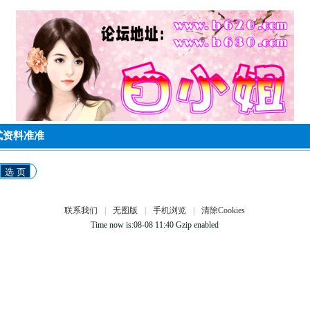
公式资料准准
选 页
联系我们
|
无图版
|
手机浏览
|
清除Cookies
Time now is:08-08 11:40 Gzip enabled