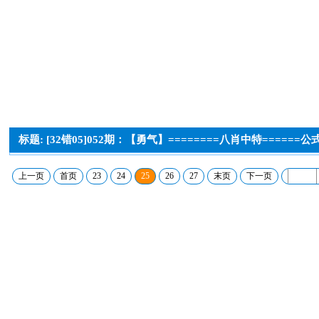
标题: [32错05]052期：【勇气】========八肖中特======
上一页
首页
23
24
25
26
27
末页
下一页