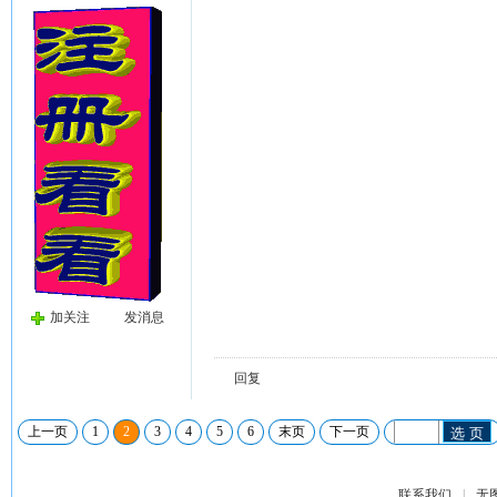
加关注
发消息
回复
上一页
1
2
3
4
5
6
末页
下一页
选 页
联系我们
|
无