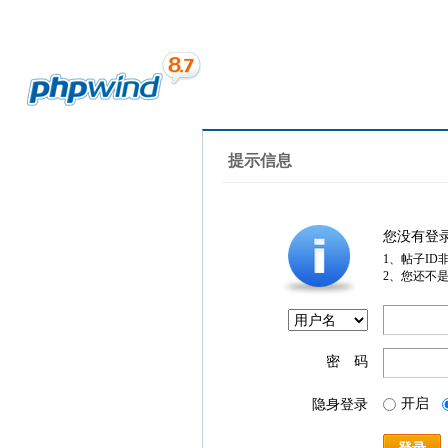
提示信息
您没有登
1、帖子ID
2、您还不
密 码
开启
隐身登录