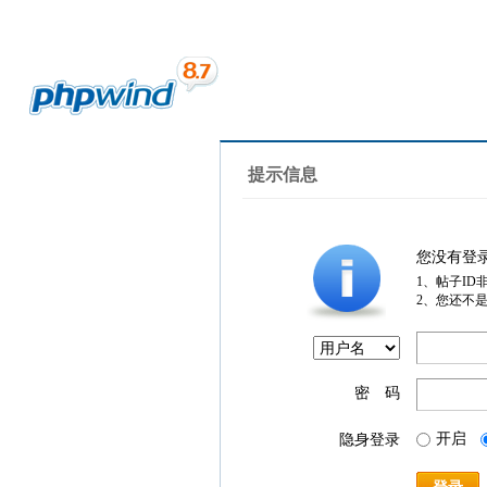
提示信息
您没有登
1、帖子ID
2、您还不
密 码
开启
隐身登录