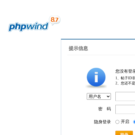
提示信息
您没有登
1、帖子ID
2、您还不
密 码
开启
隐身登录