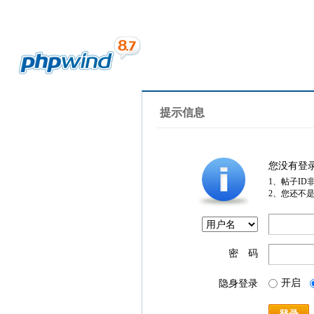
提示信息
您没有登
1、帖子ID
2、您还不
密 码
开启
隐身登录