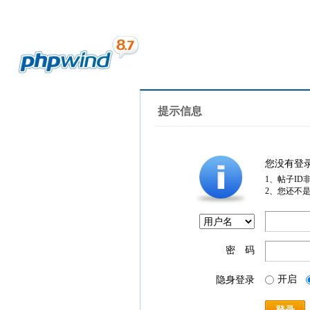
提示信息
您没有登
1、帖子ID
2、您还不
密 码
开启
隐身登录