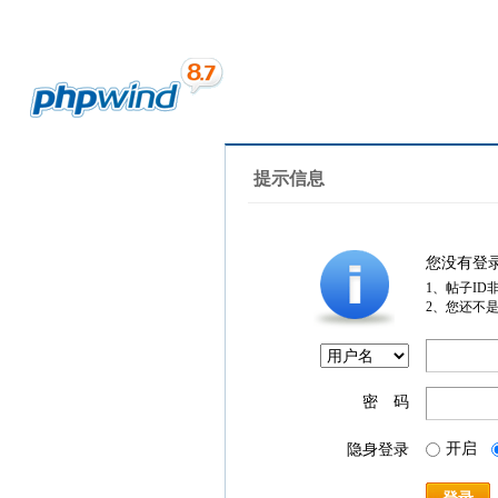
提示信息
您没有登
1、帖子ID
2、您还不
密 码
开启
隐身登录