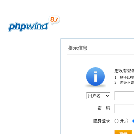
提示信息
您没有登
1、帖子ID
2、您还不
密 码
开启
隐身登录