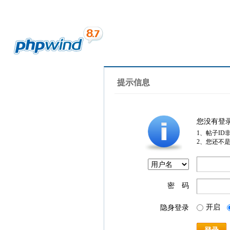
提示信息
您没有登
1、帖子ID
2、您还不
密 码
开启
隐身登录