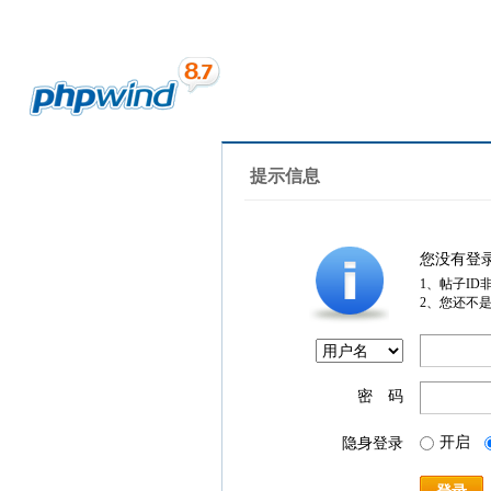
提示信息
您没有登
1、帖子ID
2、您还不
密 码
开启
隐身登录