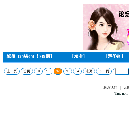
标题: [95错05]【049期】======【精准】====== 【殺①肖】 =
上一页
首页
90
91
92
93
94
末页
下一页
联系我们
|
无
Time now 