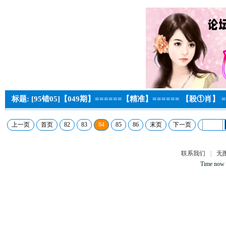
标题: [95错05]【049期】======【精准】====== 【殺①肖】 =
上一页
首页
82
83
84
85
86
末页
下一页
联系我们
|
无
Time now 