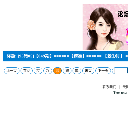
标题: [95错05]【049期】======【精准】====== 【殺①肖】 =
上一页
首页
77
78
79
80
81
末页
下一页
联系我们
|
无
Time now 