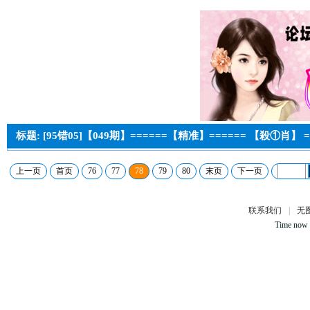
标题: [95错05]【049期】======【精准】====== 【殺①肖】 =
上一页
首页
76
77
78
79
80
末页
下一页
联系我们
|
无
Time now 