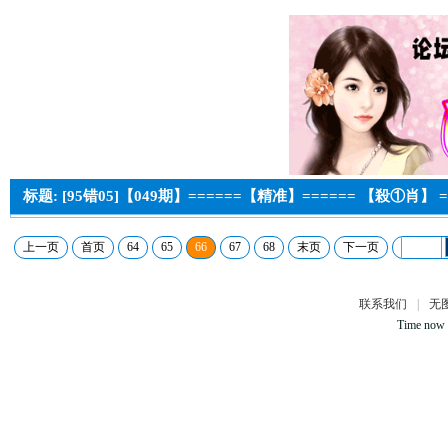
标题: [95错05]【049期】======【精准】====== 【殺①肖】 =
上一页
首页
64
65
66
67
68
末页
下一页
联系我们
|
无
Time now 