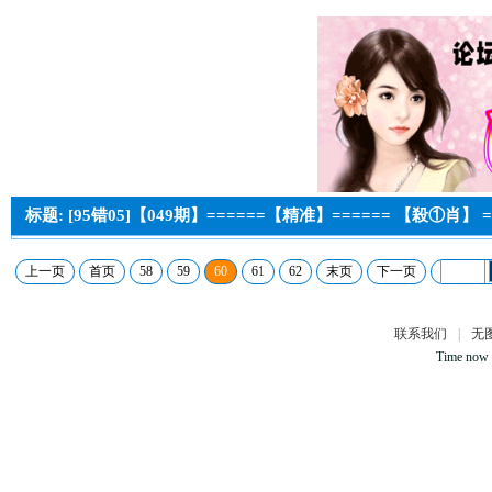
标题: [95错05]【049期】======【精准】====== 【殺①肖】 =
上一页
首页
58
59
60
61
62
末页
下一页
联系我们
|
无
Time now 