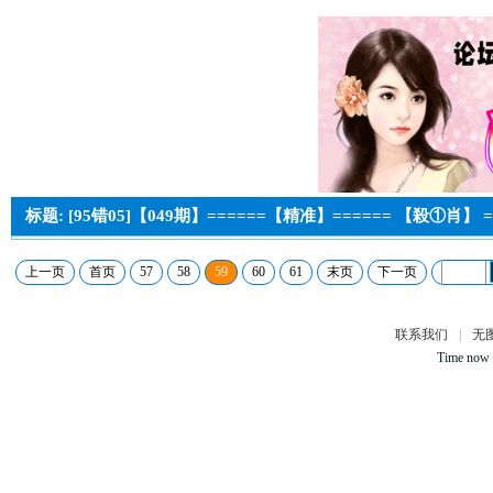
标题: [95错05]【049期】======【精准】====== 【殺①肖】 =
上一页
首页
57
58
59
60
61
末页
下一页
联系我们
|
无
Time now 