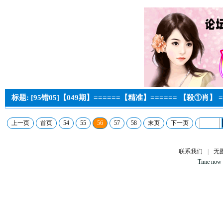
标题: [95错05]【049期】======【精准】====== 【殺①肖】 =
上一页
首页
54
55
56
57
58
末页
下一页
联系我们
|
无
Time now 