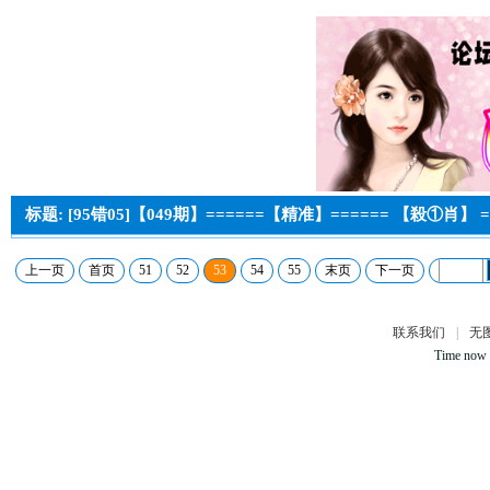
标题: [95错05]【049期】======【精准】====== 【殺①肖】 =
上一页
首页
51
52
53
54
55
末页
下一页
联系我们
|
无
Time now 