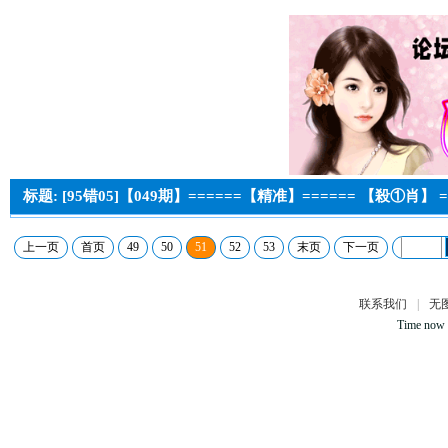
标题: [95错05]【049期】======【精准】====== 【殺①肖】 =
上一页
首页
49
50
51
52
53
末页
下一页
联系我们
|
无
Time now 