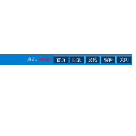
点击:
54928
首页
回复
发帖
编辑
关闭