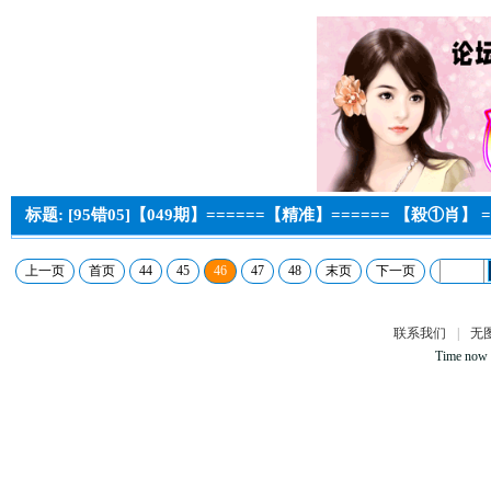
标题: [95错05]【049期】======【精准】====== 【殺①肖】 =
上一页
首页
44
45
46
47
48
末页
下一页
联系我们
|
无
Time now 