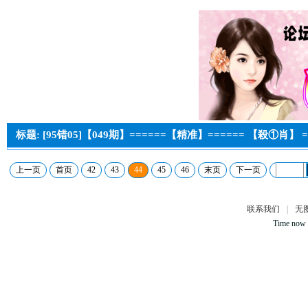
标题: [95错05]【049期】======【精准】====== 【殺①肖】 =
上一页
首页
42
43
44
45
46
末页
下一页
联系我们
|
无
Time now 