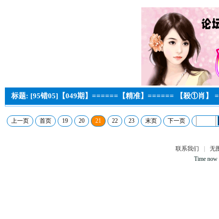
标题: [95错05]【049期】======【精准】====== 【殺①肖】 =
上一页
首页
19
20
21
22
23
末页
下一页
联系我们
|
无
Time now 