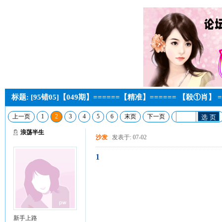
标题: [95错05]【049期】======【精准】====== 【殺①肖】 =
上一页
1
2
3
4
5
6
末页
下一页
选 页
浪荡半生
沙发
发表于: 07-02
1
新手上路